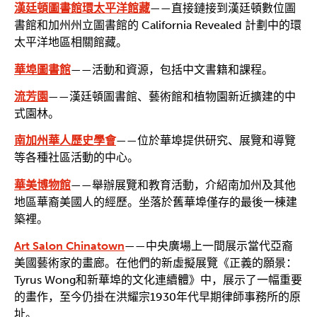
漢廷頓圖書館環太平洋館藏
——直接鏈接到漢廷頓數位圖
書館和加州州立圖書館的 California Revealed 計劃中的環
太平洋地區相關館藏。
華埠圖書館
——活動和資源，包括中文書籍和課程。
流芳園
——漢廷頓圖書館、藝術館和植物園新近擴建的中
式園林。
南加州華人歷史學會
——位於華埠提供研究、展覽和導覽
等各種社區活動的中心。
華美博物館
——舉辦展覽和教育活動，介紹南加州及其他
地區華裔美國人的經歷。坐落於舊華埠僅存的最後一棟建
築裡。
Art Salon Chinatown
——中央廣場上一間展示當代亞裔
美國藝術家的畫廊。在他們的新虛擬展覽《正義的願景：
Tyrus Wong和新華埠的文化連續體》中，展示了一幅重要
的畫作，至今仍掛在洪耀宗1930年代早期律師事務所的原
址。